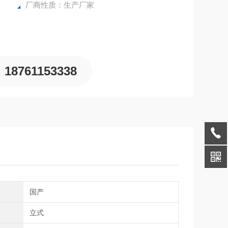
厂商性质：生产厂家
18761153338
国产
型
立式