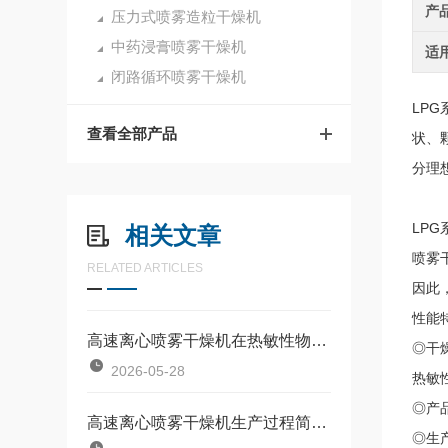
产
压力式喷雾造粒干燥机
中药浸膏喷雾干燥机
适
闭路循环喷雾干燥机
LPG
查看全部产品
状、
分理
LPG
相关文章
喷雾
RELATED ARTICLES
因此
性能
高速离心喷雾干燥机在热敏性物料干燥中的雾化机理与快速脱水技术
◎干
2026-05-28
热敏
◎产
高速离心喷雾干燥机生产过程简化且操作控制方便
◎生