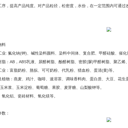
工序，提高产品纯度。对产品粒径，松密度，水份，在一定范围内可通过
物料
工业: 氟化钠(钾)、碱性染料颜料、染料中间体、复合肥、甲醛硅酸、催
树脂：AB，ABS乳液、尿醛树脂、酚醛树脂、密胶(脲)甲醛树脂、聚乙烯
工业：富脂奶粉、胳朊、可可奶粉、代乳粉、猎血粉、蛋清(黄)等。
及植物：燕麦、鸡汁、咖啡、速溶茶、调味香料肉、蛋白质、大豆、花生
: 玉米浆、玉米淀粉、葡萄糖、果胶、麦芽糖、山梨酸钾等。
：氧化铝、瓷砖材料、氧化镁等。
参数：