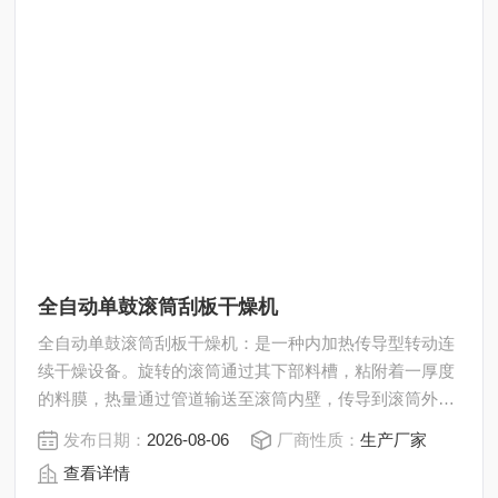
全自动单鼓滚筒刮板干燥机
全自动单鼓滚筒刮板干燥机：是一种内加热传导型转动连
续干燥设备。旋转的滚筒通过其下部料槽，粘附着一厚度
的料膜，热量通过管道输送至滚筒内壁，传导到滚筒外
壁，再传导给料膜，使料膜中的湿度得到蒸发、脱湿、使
发布日期：
2026-08-06
厂商性质：
生产厂家
含湿分的物料得到干燥。
查看详情