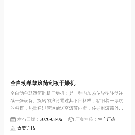
全自动单鼓滚筒刮板干燥机
全自动单鼓滚筒刮板干燥机：是一种内加热传导型转动连
续干燥设备。旋转的滚筒通过其下部料槽，粘附着一厚度
的料膜，热量通过管道输送至滚筒内壁，传导到滚筒外
壁，再传导给料膜，使料膜中的湿度得到蒸发、脱湿、使
发布日期：
2026-08-06
厂商性质：
生产厂家
含湿分的物料得到干燥。
查看详情