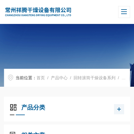
当前位置：
首页
/
产品中心
/
回转滚筒干燥设备系列
/
单鼓
产品分类