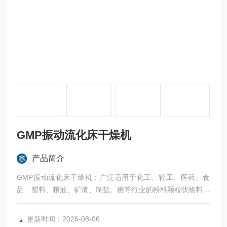
GMP振动流化床干燥机
产品简介
GMP振动流化床干燥机：广泛适用于化工、轻工、医药、食
品、塑料、粮油、矿渣、制盐、糖等行业的粉料颗粒状物料的
干燥、冷却、增湿等作业。作为干燥设备使用时,设备可同时
具备干燥和冷却功能，产品可直接包装。大型设备一般采用分
更新时间：2026-08-06
体式,以便尽可能减少参振质量,降低能耗。