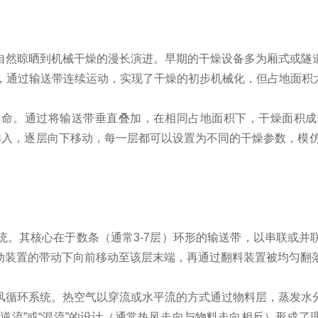
自然晾晒到机械干燥的漫长演进。早期的干燥设备多为厢式或隧
现，通过输送带连续运动，实现了干燥的初步机械化，但占地面积
革命。通过将输送带垂直叠加，在相同占地面积下，干燥面积成
加入，逐层向下移动，每一层都可以设置为不同的干燥参数，模仿了
统。其核心在于数条（通常3-7层）环形的输送带，以串联或并
动装置的带动下向前移动至该层末端，再通过翻料装置被均匀翻
风循环系统。热空气以穿流或水平流的方式通过物料层，蒸发水
逆流”或“混流”的设计（通常热风走向与物料走向相反）形成