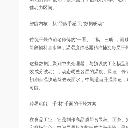
佳动力区间。
智能内核：从“经验手感”到“数据驱动”
传统干燥依赖老师傅的“一看、二摸、三听”，
阶段物料含水率；温湿度传感器精准捕捉每层干
这些数据汇聚到中央处理器，与预设的工艺模型
效成分波动），动态调整各层的温度、风速、停
初期低温快速除去表面水，中期适当升温降速，后
可能。
跨界赋能：千“材”千面的干燥方案
在食品工业，它是制作高品质即食果蔬、面条、宠
定鲜艳红色；中间层调整参数完成均衡干燥；最后